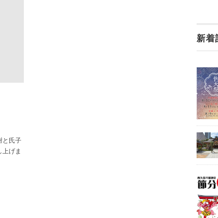
新着
謝と氏子
し上げま