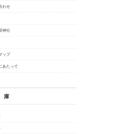
合わせ
荷神社
マップ
にあたって
 庫
年
年