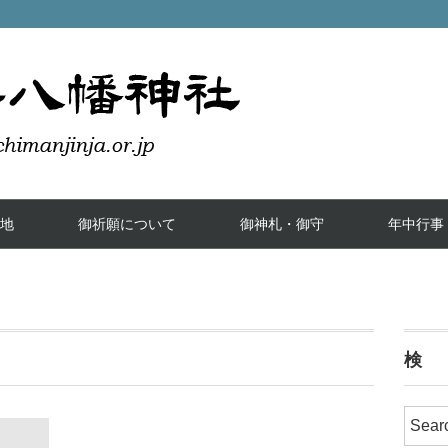
地
御祈願について
御神札・御守
年中行事
検