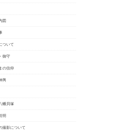
内図
事
について
・御守
まの信仰
神輿
八幡貝塚
説明
の撮影について