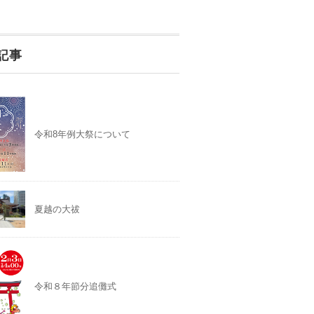
記事
令和8年例大祭について
夏越の大祓
令和８年節分追儺式