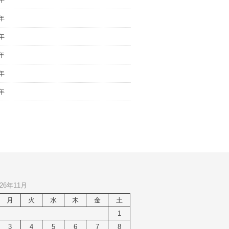
年
年
年
年
年
26年11月
月
火
水
木
金
土
1
3
4
5
6
7
8