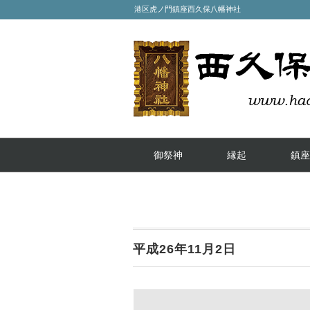
港区虎ノ門鎮座西久保八幡神社
御祭神
縁起
鎮座
平成26年11月2日