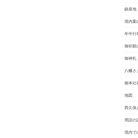
鎮座地
境内案
年中行
御祈願
御神札
八幡さ
御本社
地図
西久保
用語の
境内で