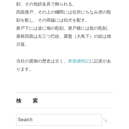
刻、その他錺金具で飾られる。
四面唐戸、その上の欄間には住所にちなみ虎の彫
刻を配し、その両脇には狛犬を配す。
唐戸下には波に鳩の彫刻。唐戸横には龍の彫刻。
屋根四面は左三つ巴紋、露盤（大鳥下）の紋は徳
川葵。
当社の渡御の歴史は古く、
東都歳時記
に記述があ
ります。
検 索