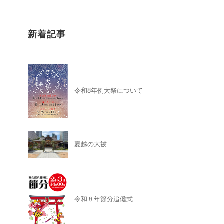
新着記事
令和8年例大祭について
夏越の大祓
令和８年節分追儺式