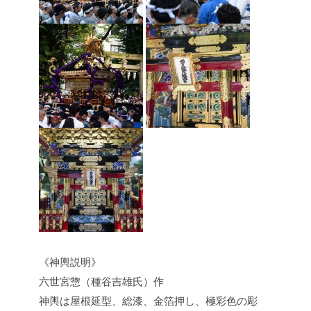
《神輿説明》
六世宮惣（種谷吉雄氏）作
神輿は屋根延型、総漆、金箔押し、極彩色の彫