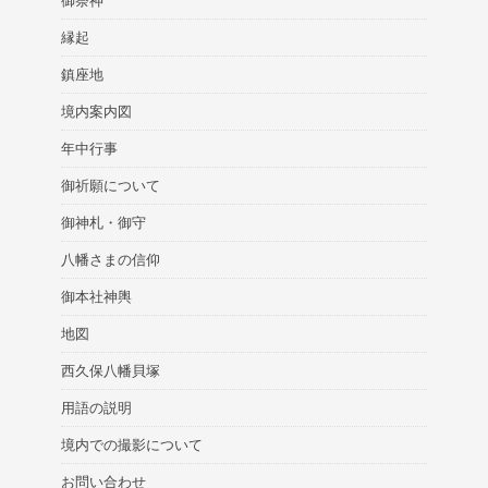
御祭神
縁起
鎮座地
境内案内図
年中行事
御祈願について
御神札・御守
八幡さまの信仰
御本社神輿
地図
西久保八幡貝塚
用語の説明
境内での撮影について
お問い合わせ