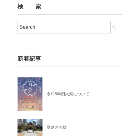
検 索
新着記事
令和8年例大祭について
夏越の大祓