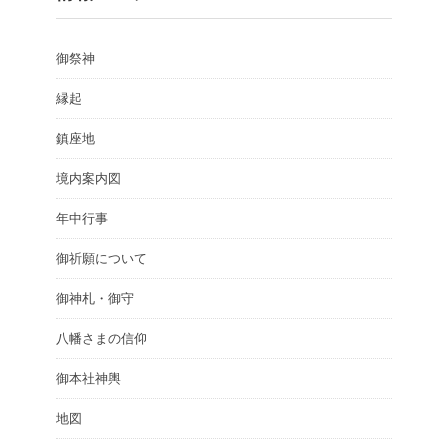
御祭神
縁起
鎮座地
境内案内図
年中行事
御祈願について
御神札・御守
八幡さまの信仰
御本社神輿
地図