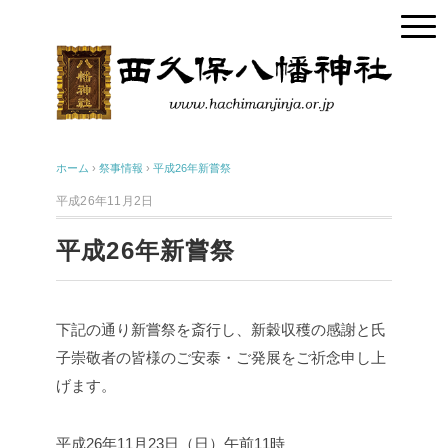
ホーム
›
祭事情報
›
平成26年新嘗祭
平成26年11月2日
平成26年新嘗祭
下記の通り新嘗祭を斎行し、新穀収穫の感謝と氏
子崇敬者の皆様のご安泰・ご発展をご祈念申し上
げます。
平成26年11月23日（日）午前11時