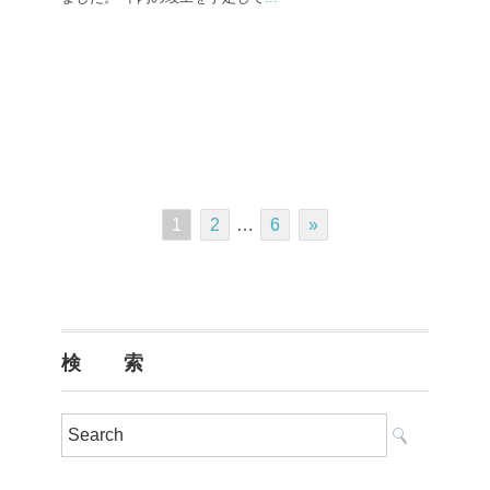
1
2
…
6
»
検 索