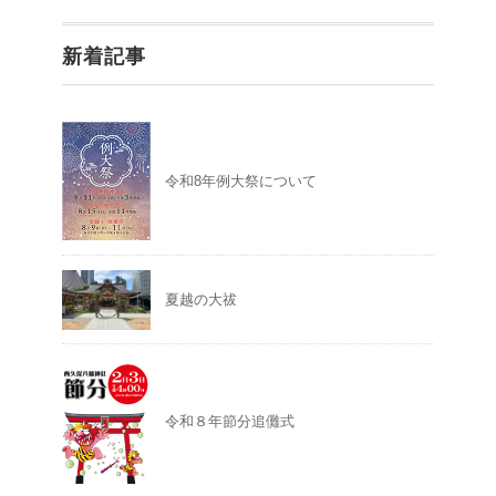
新着記事
令和8年例大祭について
夏越の大祓
令和８年節分追儺式