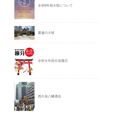
令和8年例大祭について
夏越の大祓
令和８年節分追儺式
西久保八幡通信