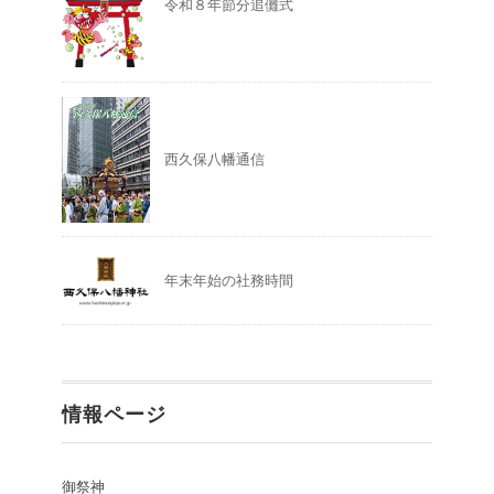
令和８年節分追儺式
西久保八幡通信
年末年始の社務時間
情報ページ
御祭神