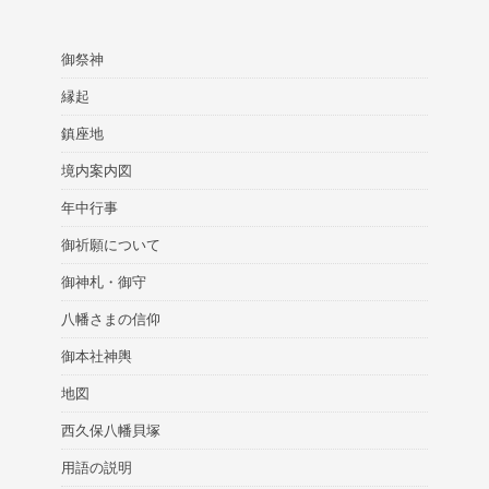
御祭神
縁起
鎮座地
境内案内図
年中行事
御祈願について
御神札・御守
八幡さまの信仰
御本社神輿
地図
西久保八幡貝塚
用語の説明