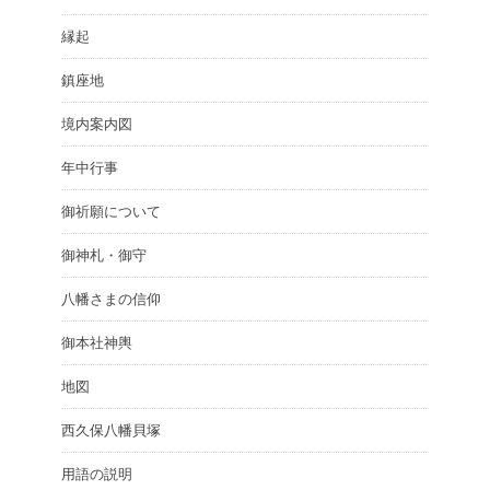
縁起
鎮座地
境内案内図
年中行事
御祈願について
御神札・御守
八幡さまの信仰
御本社神輿
地図
西久保八幡貝塚
用語の説明