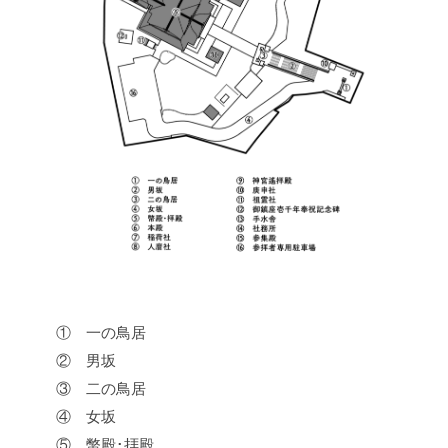
① 一の鳥居
② 男坂
③ 二の鳥居
④ 女坂
⑤ 幣殿･拝殿