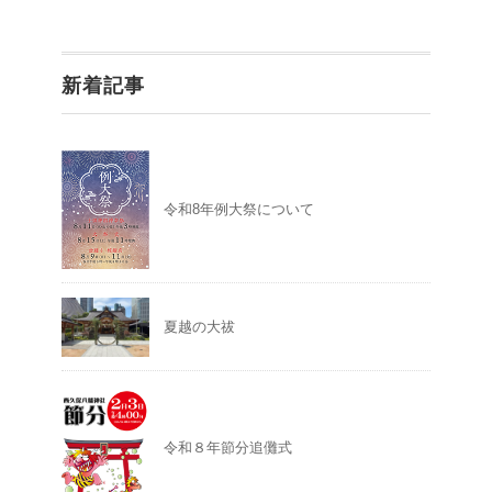
新着記事
令和8年例大祭について
夏越の大祓
令和８年節分追儺式