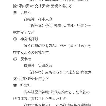
隆･家内安全･交通安全･芸能上達など
⑧ 人麿社
御祭神 柿本人麿
【御神徳】学問･安産･火災除･夫婦和合･
家内安全など
⑨ 神宮遙拝殿
遠く伊勢の地を臨み、神宮（皇大神宮）を
拝するためのお社です。
⑩ 庚申社
御祭神 猿田彦命
【御神徳】みちひらき･交通安全･商売繁
盛･開運･延命長寿など
⑪ 祖霊社
当神社歴代神職･総代を始めとした当社の
護持運営に貢献された先人たちの
御神霊をお祀りし、その御遺徳を奉慰顕彰