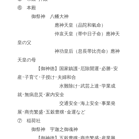
⑥ 本殿
御祭神 八幡大神
應神天皇（品陀和氣命）
仲哀天皇（帯中日子命）應神天
皇の父
神功皇后（息長帯比売命）應神
天皇の母
【御神徳】国家鎮護･厄除開運･必勝･安
産･子育て･子授け･夫婦和合
水難除け･武芸上達･学業成
就･無病息災･家内安全
交通安全･海上安全･事業発
展･商売繁盛･五穀豊穣･金運など
⑦ 稲荷社
御祭神 宇迦之御魂神
【御神徳】五穀豊穣･商売繁盛･産業興