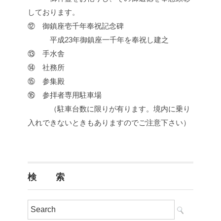
しております。
⑫ 御鎮座壱千年奉祝記念碑
平成23年御鎮座一千年を奉祝し建之
⑬ 手水舎
⑭ 社務所
⑮ 参集殿
⑯ 参拝者専用駐車場
（駐車台数に限りが有ります。境内に乗り
入れできないときもありますのでご注意下さい）
検 索