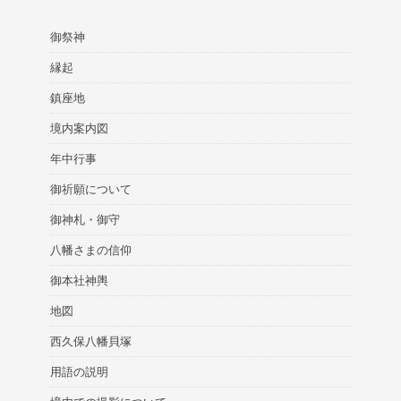
御祭神
縁起
鎮座地
境内案内図
年中行事
御祈願について
御神札・御守
八幡さまの信仰
御本社神輿
地図
西久保八幡貝塚
用語の説明