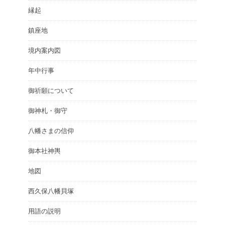
縁起
鎮座地
境内案内図
年中行事
御祈願について
御神札・御守
八幡さまの信仰
御本社神輿
地図
西久保八幡貝塚
用語の説明