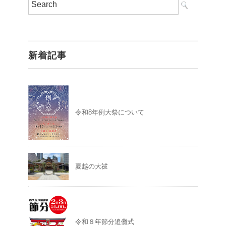
新着記事
令和8年例大祭について
夏越の大祓
令和８年節分追儺式