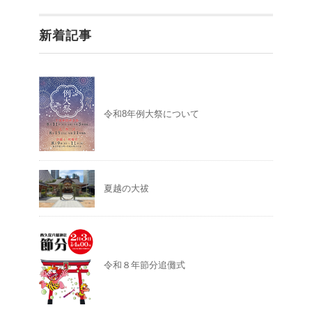
新着記事
令和8年例大祭について
夏越の大祓
令和８年節分追儺式