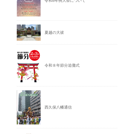
令和8年例大祭について
夏越の大祓
令和８年節分追儺式
西久保八幡通信