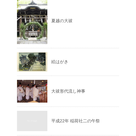
夏越の大祓
絵はがき
大祓形代流し神事
平成22年 稲荷社二の午祭