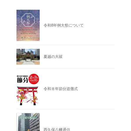
令和8年例大祭について
夏越の大祓
令和８年節分追儺式
西久保八幡通信