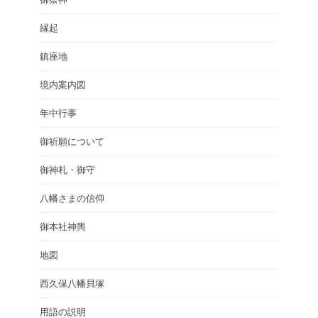
縁起
鎮座地
境内案内図
年中行事
御祈願について
御神札・御守
八幡さまの信仰
御本社神輿
地図
西久保八幡貝塚
用語の説明