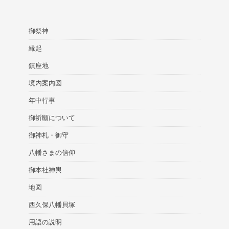
御祭神
縁起
鎮座地
境内案内図
年中行事
御祈願について
御神札・御守
八幡さまの信仰
御本社神輿
地図
西久保八幡貝塚
用語の説明