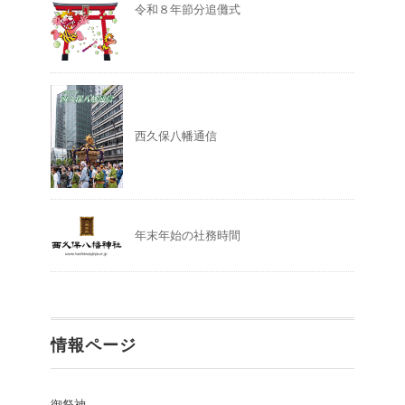
令和８年節分追儺式
西久保八幡通信
年末年始の社務時間
情報ページ
御祭神