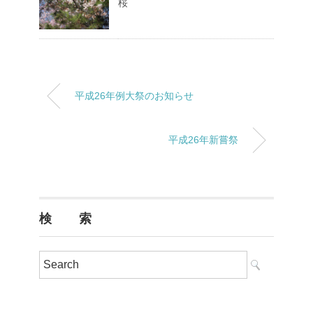
桜
平成26年例大祭のお知らせ
平成26年新嘗祭
検 索