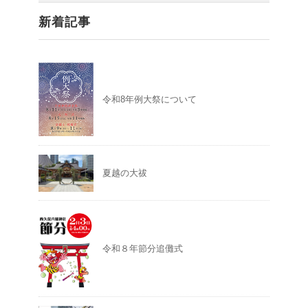
新着記事
令和8年例大祭について
夏越の大祓
令和８年節分追儺式