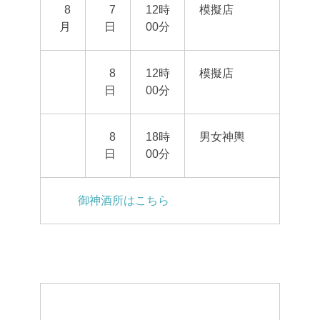
8
7
12時
模擬店
月
日
00分
8
12時
模擬店
日
00分
8
18時
男女神輿
日
00分
御神酒所はこちら