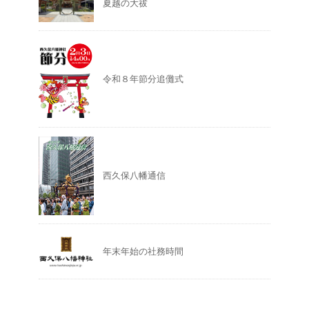
夏越の大祓
令和８年節分追儺式
西久保八幡通信
年末年始の社務時間