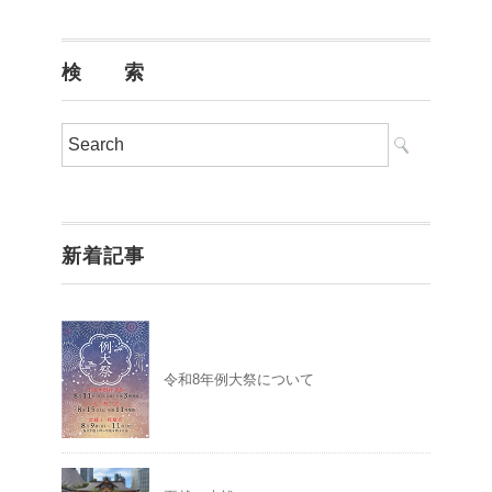
検 索
新着記事
令和8年例大祭について