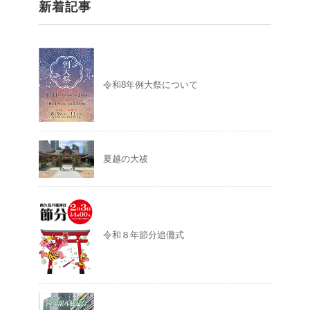
新着記事
令和8年例大祭について
夏越の大祓
令和８年節分追儺式