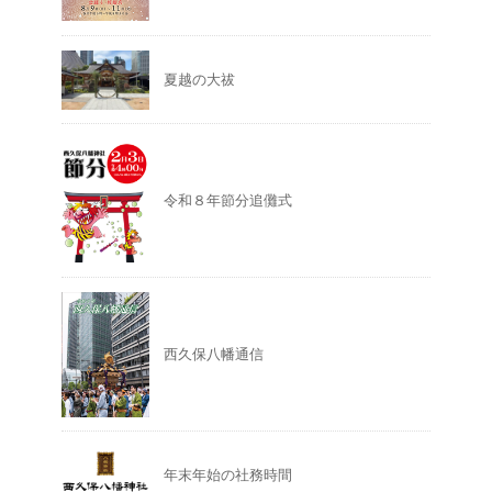
夏越の大祓
令和８年節分追儺式
西久保八幡通信
年末年始の社務時間