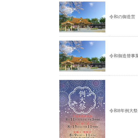
令和の御造営
令和御造替事
令和8年例大