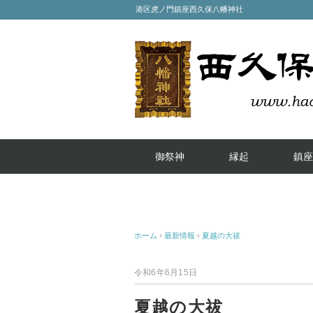
港区虎ノ門鎮座西久保八幡神社
御祭神
縁起
鎮座
ホーム
›
最新情報
›
夏越の大祓
令和6年6月15日
夏越の大祓