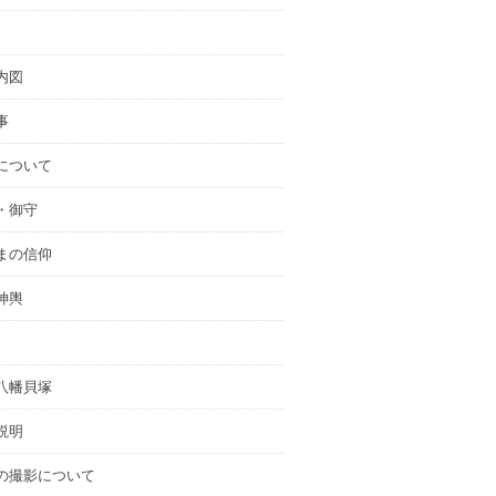
内図
事
について
・御守
まの信仰
神輿
八幡貝塚
説明
の撮影について