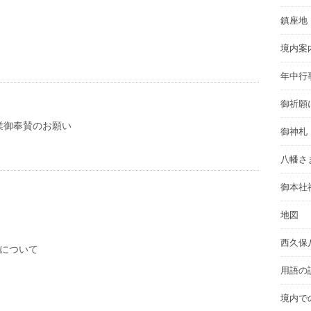
鎮座地
境内案
年中行
御祈願
業御奉賛のお願い
御神札
八幡さ
御本社
地図
西久保
祭について
用語の
境内で