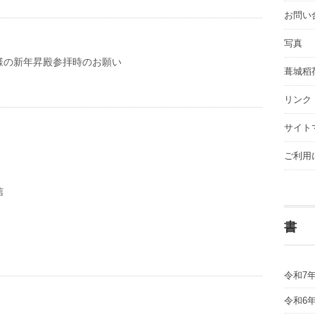
お問い
写真
様の新年昇殿参拝時のお願い
葺城稻
リンク
サイト
ご利用
信
書
令和7
令和6