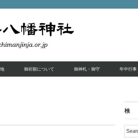
地
御祈願について
御神札・御守
年中行事
検