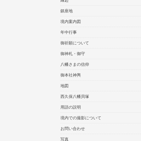
縁起
鎮座地
境内案内図
年中行事
御祈願について
御神札・御守
八幡さまの信仰
御本社神輿
地図
西久保八幡貝塚
用語の説明
境内での撮影について
お問い合わせ
写真