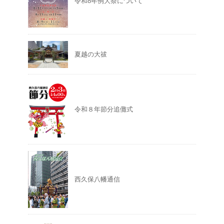
令和8年例大祭について
夏越の大祓
令和８年節分追儺式
西久保八幡通信