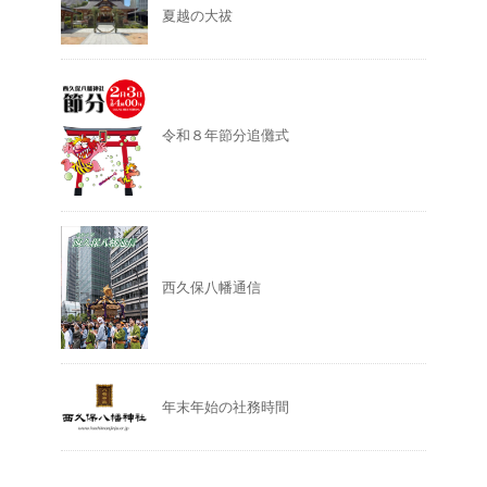
夏越の大祓
令和８年節分追儺式
西久保八幡通信
年末年始の社務時間