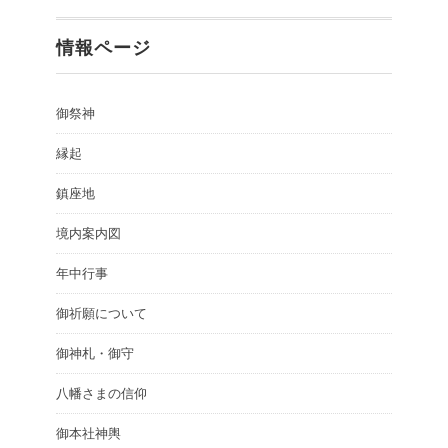
情報ページ
御祭神
縁起
鎮座地
境内案内図
年中行事
御祈願について
御神札・御守
八幡さまの信仰
御本社神輿