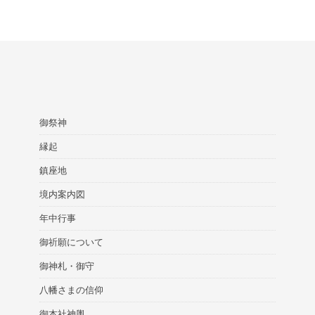
御祭神
縁起
鎮座地
境内案内図
年中行事
御祈願について
御神札・御守
八幡さまの信仰
御本社神輿