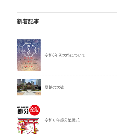
新着記事
令和8年例大祭について
夏越の大祓
令和８年節分追儺式