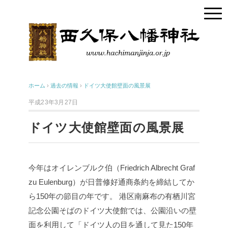
ホーム
›
過去の情報
›
ドイツ大使館壁面の風景展
平成23年3月27日
ドイツ大使館壁面の風景展
今年はオイレンブルク伯（Friedrich Albrecht Graf
zu Eulenburg）が日普修好通商条約を締結してか
ら150年の節目の年です。
港区南麻布の有栖川宮
記念公園そばのドイツ大使館では、公園沿いの壁
面を利用して「ドイツ人の目を通して見た150年