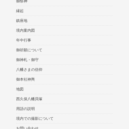
御祭神
縁起
鎮座地
境内案内図
年中行事
御祈願について
御神札・御守
八幡さまの信仰
御本社神輿
地図
西久保八幡貝塚
用語の説明
境内での撮影について
お問い合わせ