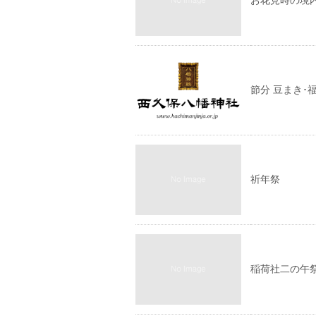
お花見時の境
節分 豆まき･
祈年祭
稲荷社二の午