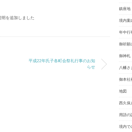
鎮座地
説明を追加しました
境内案
年中行
御祈願
御神札
平成22年氏子各町会祭礼行事のお知
らせ
八幡さ
御本社
地図
西久保
用語の
境内で