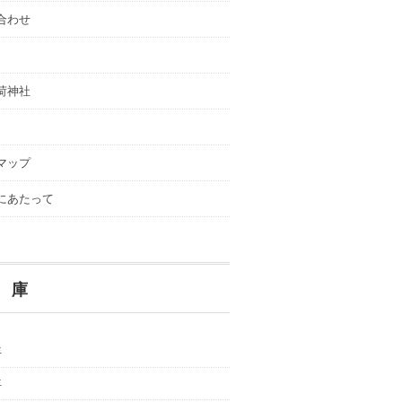
合わせ
荷神社
マップ
にあたって
 庫
年
年