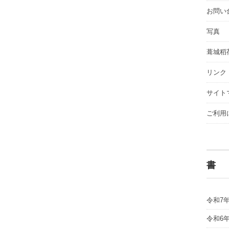
お問い
写真
葺城稻
リンク
サイト
ご利用
書
令和7
令和6