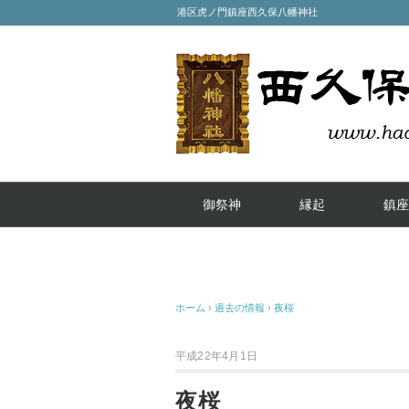
港区虎ノ門鎮座西久保八幡神社
御祭神
縁起
鎮座
ホーム
›
過去の情報
›
夜桜
平成22年4月1日
夜桜