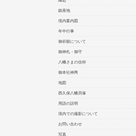
縁起
鎮座地
境内案内図
年中行事
御祈願について
御神札・御守
八幡さまの信仰
御本社神輿
地図
西久保八幡貝塚
用語の説明
境内での撮影について
お問い合わせ
写真