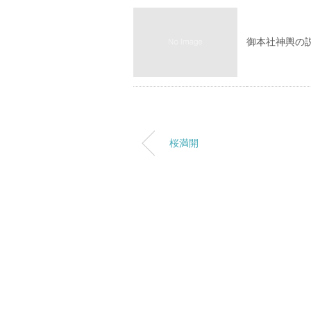
御本社神輿の
桜満開