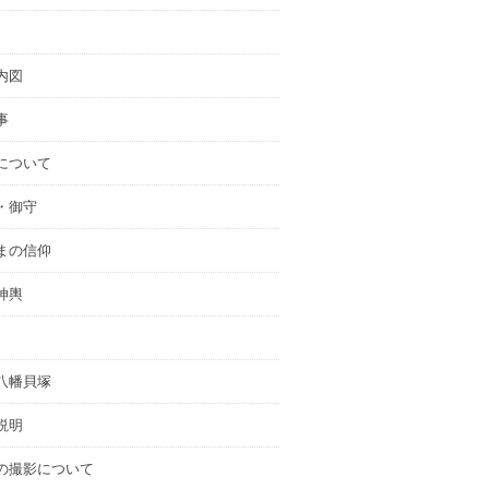
内図
事
について
・御守
まの信仰
神輿
八幡貝塚
説明
の撮影について