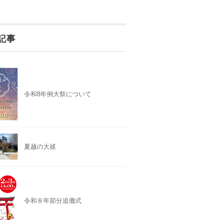
記事
令和8年例大祭について
夏越の大祓
令和８年節分追儺式