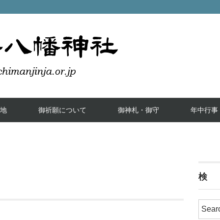
地
御祈願について
御神札・御守
年中行事
検