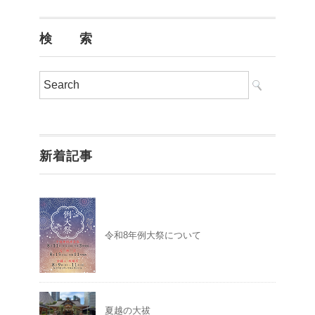
検 索
新着記事
令和8年例大祭について
夏越の大祓