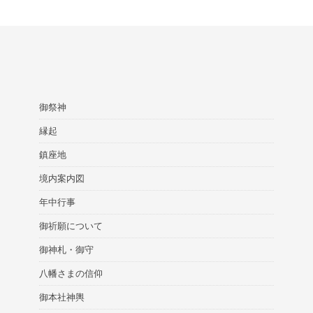
御祭神
縁起
鎮座地
境内案内図
年中行事
御祈願について
御神札・御守
八幡さまの信仰
御本社神輿