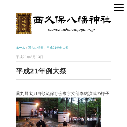
ホーム
›
過去の情報
›
平成21年例大祭
平成21年8月13日
平成21年例大祭
薬丸野太刀自顕流保存会東京支部奉納演武の様子