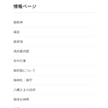
情報ページ
御祭神
縁起
鎮座地
境内案内図
年中行事
御祈願について
御神札・御守
八幡さまの信仰
御本社神輿