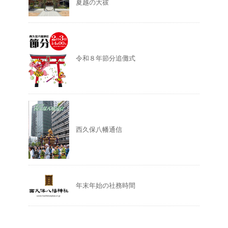
夏越の大祓
令和８年節分追儺式
西久保八幡通信
年末年始の社務時間